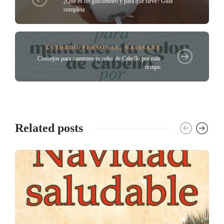
¿Qué es un glucómetro y para qué sirve? Guía
completa
CUIDADO PERSONAL
,
NAISSANT
Consejos para mantener tu color de Cabello por más
tiempo
Related posts