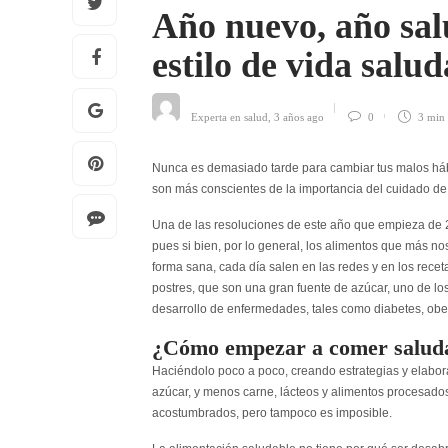
Año nuevo, año sa
estilo de vida salu
Experta en salud
,
3 años ago
0
3 min
Nunca es demasiado tarde para cambiar tus malos háb
son más conscientes de la importancia del cuidado d
Una de las resoluciones de este año que empieza de 2
pues si bien, por lo general, los alimentos que más 
forma sana, cada día salen en las redes y en los receta
postres, que son una gran fuente de azúcar, uno de l
desarrollo de enfermedades, tales como diabetes, obes
¿Cómo empezar a comer salud
Haciéndolo poco a poco, creando estrategias y elabor
azúcar, y menos carne, lácteos y alimentos procesados 
acostumbrados, pero tampoco es imposible.