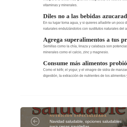
vitaminas y minerales.
Diles no a las bebidas azucarad
En su lugar toma agua, y si quieres añadirle un poco d
naturales endulzándolos con sustitutos naturales del a
Agrega superalimentos a tus p
Semillas como la chía, linaza y calabaza son potencias
minerales como el calcio, zinc y magnesio.
Consume más alimentos probiót
Como el kéfir, el yogur, y el vinagre de sidra de manz
digestión, la extracción de nutrientes de los alimentos
NUTRICIÓN ESPECIALIZADA
Navidad saludable, opciones saludables
para cenas navideñas