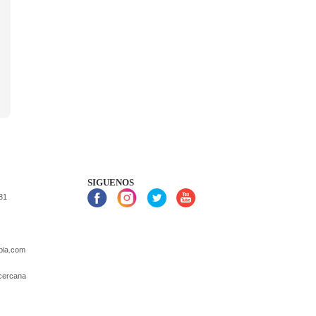
SIGUENOS
81
mbia.com
 cercana