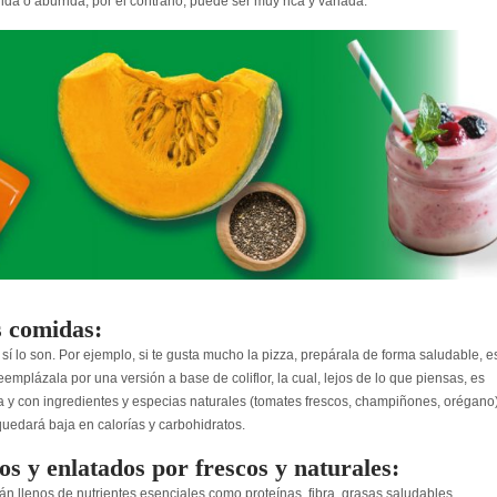
da o aburrida, por el contrario, puede ser muy rica y variada.
s comidas:
sí lo son. Por ejemplo, si te gusta mucho la pizza, prepárala de forma saludable, e
eemplázala por una versión a base de coliflor, la cual, lejos de lo que piensas, es
 fina y con ingredientes y especias naturales (tomates frescos, champiñones, orégano)
 quedará baja en calorías y carbohidratos.
s y enlatados por frescos y naturales:
tán llenos de nutrientes esenciales como proteínas, fibra, grasas saludables,