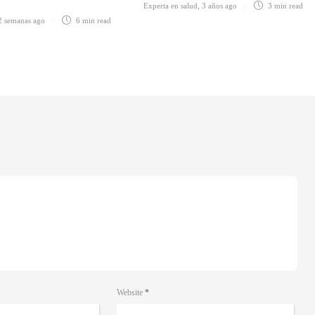
Experta en salud
,
3 años ago
3 min
read
2 semanas ago
6 min
read
Website
*