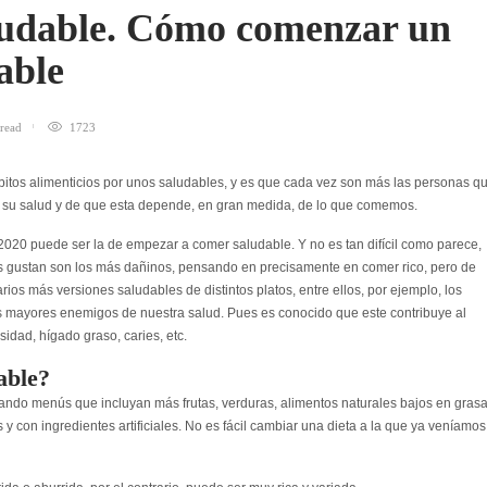
ludable. Cómo comenzar un
dable
read
1723
itos alimenticios por unos saludables, y es que cada vez son más las personas q
e su salud y de que esta depende, en gran medida, de lo que comemos.
020 puede ser la de empezar a comer saludable. Y no es tan difícil como parece,
nos gustan son los más dañinos, pensando en precisamente en comer rico, pero de
rios más versiones saludables de distintos platos, entre ellos, por ejemplo, los
os mayores enemigos de nuestra salud. Pues es conocido que este contribuye al
idad, hígado graso, caries, etc.
able?
ando menús que incluyan más frutas, verduras, alimentos naturales bajos en grasa
y con ingredientes artificiales. No es fácil cambiar una dieta a la que ya veníamos