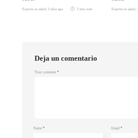
Experta en salud
,
3 años ago
3 min
read
Experta en salud
,
Deja un comentario
Your comment
*
Name
*
Email
*