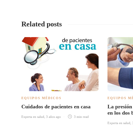
Related posts
EQUIPOS MÉDICOS
EQUIPOS M
Cuidados de pacientes en casa
La presión
en los dos
Experta en salud
,
3 años ago
3 min
read
Experta en salud
,