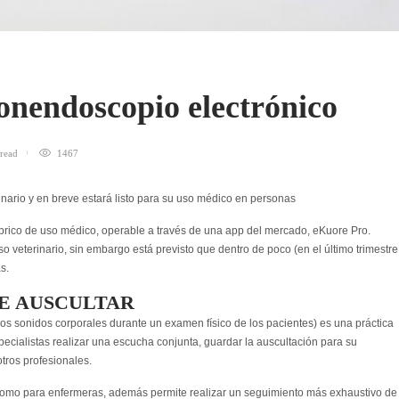
onendoscopio electrónico
read
1467
nario y en breve estará listo para su uso médico en personas
brico de uso médico, operable a través de una
app
del mercado, eKuore Pro.
so veterinario, sin embargo está previsto que dentro de poco (en el último trimestre
s.
E AUSCULTAR
los sonidos corporales durante un examen físico de los pacientes) es una práctica
pecialistas realizar una escucha conjunta, guardar la auscultación para su
tros profesionales.
como para enfermeras, además permite realizar un seguimiento más exhaustivo de