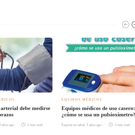
ÉDICOS
EQUIPOS MÉDICOS
 arterial debe medirse
Equipos médicos de uso casero:
 brazos
¿cómo se usa un pulsioxímetro
3 años ago
2 min
read
Experta en salud
,
3 años ago
3 min
read