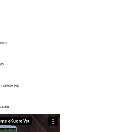
ades.
to.
 ingrese en:
e.com