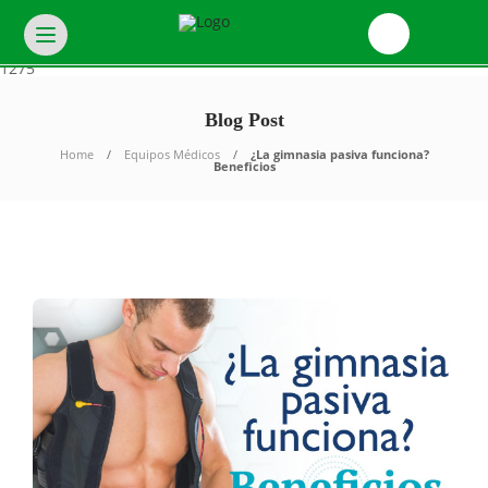
Warning
: Invalid argument supplied for foreach() in
/var/www/html/wp-
Ofertas
content/plugins/unyson/framework/helpers/general.php
on line
1275
Blog Post
Home
Equipos Médicos
¿La gimnasia pasiva funciona?
Beneficios