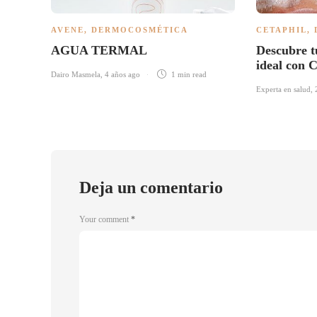
AVENE
,
DERMOCOSMÉTICA
CETAPHIL
,
AGUA TERMAL
Descubre t
ideal con 
Dairo Masmela
,
4 años ago
1 min
read
Experta en salud
,
Deja un comentario
Your comment
*