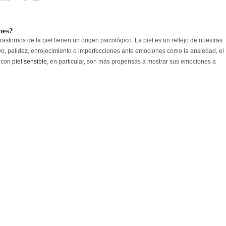
nes?
stornos de la piel tienen un origen psicológico. La piel es un reflejo de nuestras
, palidez, enrojecimiento o imperfecciones ante emociones como la ansiedad, el
s con
piel sensible
, en particular, son más propensas a mostrar sus emociones a