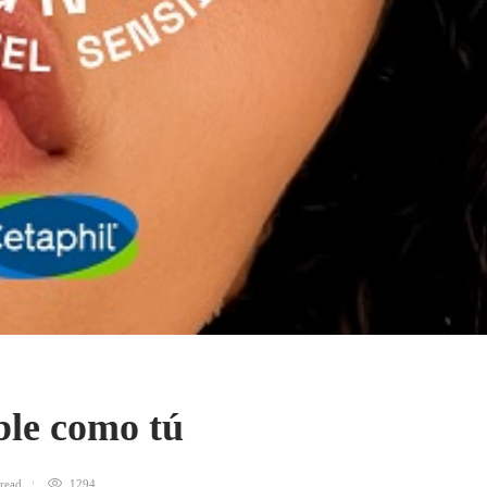
ible como tú
read
1294