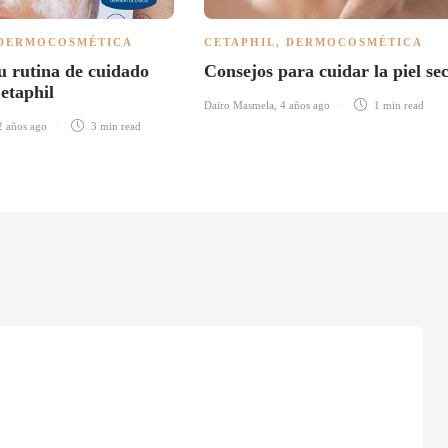
DERMOCOSMÉTICA
CETAPHIL
,
DERMOCOSMÉTICA
u rutina de cuidado
Consejos para cuidar la piel se
Cetaphil
Dairo Masmela
,
4 años ago
1 min
read
2 años ago
3 min
read