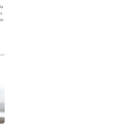
la
us
ón