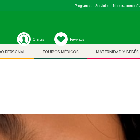
/wp-content/plugins/unyson/framework/helpers/general.php
on l
Programas
Servicios
Nuestra compañí
Ofertas
Favoritos
DO PERSONAL
EQUIPOS MÉDICOS
MATERNIDAD Y BEBÉS