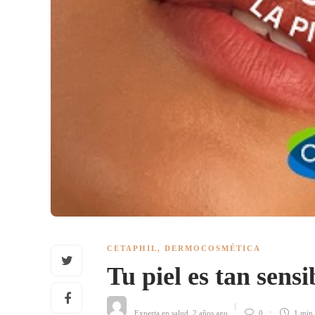
CETAPHIL
,
DERMOCOSMÉTICA
Tu piel es tan sens
Experta en salud
,
2 años ago
0
1 min