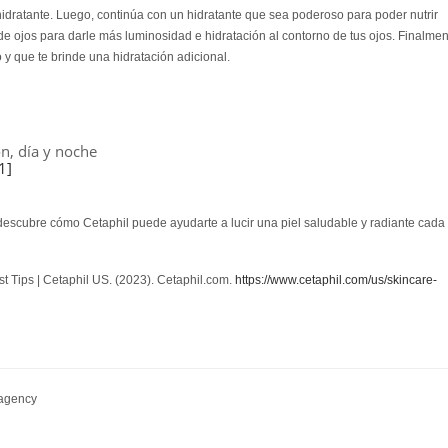
ratante. Luego, continúa con un hidratante que sea poderoso para poder nutrir
e ojos para darle más luminosidad e hidratación al contorno de tus ojos. Finalmen
o y que te brinde una hidratación adicional.
n, día y noche
1]
 y descubre cómo Cetaphil puede ayudarte a lucir una piel saludable y radiante cada
st Tips | Cetaphil US
. (2023). Cetaphil.com.
https://www.cetaphil.com/us/skincare-
.agency