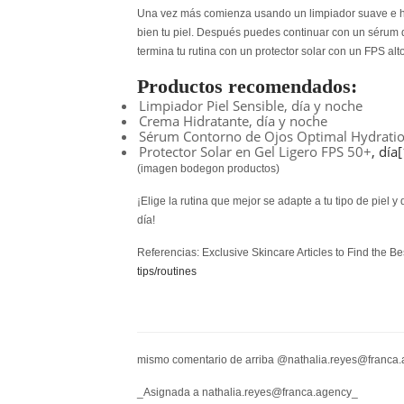
Una vez más comienza usando un limpiador suave e hid
bien tu piel. Después puedes continuar con un sérum d
termina tu rutina con un protector solar con un FPS alt
Productos recomendados:
Limpiador Piel Sensible, día y noche
Crema Hidratante, día y noche
Sérum Contorno de Ojos Optimal Hydratio
Protector Solar en Gel Ligero FPS 50+
, día
[
(imagen bodegon productos)
¡Elige la rutina que mejor se adapte a tu tipo de piel
día!
Referencias:
Exclusive Skincare Articles to Find the Be
tips/routines
mismo comentario de arriba @nathalia.reyes@franca
_Asignada a nathalia.reyes@franca.agency_