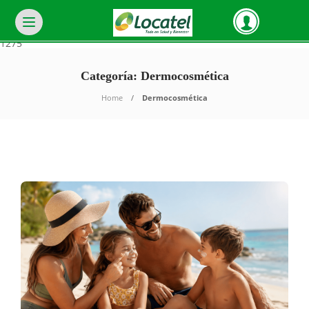
Warning
: Invalid argument supplied for foreach() in
/var/www/html/wp-
Ofertas
content/plugins/unyson/framework/helpers/general.php
on line
1275
Categoría: Dermocosmética
Home
Dermocosmética