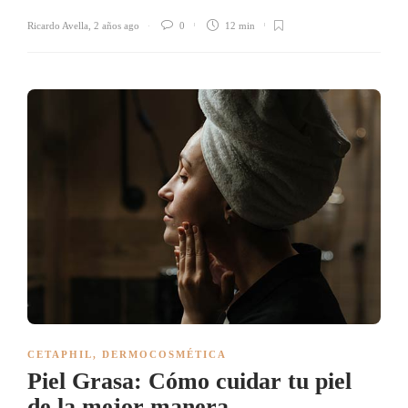
Ricardo Avella
,
2 años ago
0
12 min
CETAPHIL
,
DERMOCOSMÉTICA
Piel Grasa: Cómo cuidar tu piel
de la mejor manera