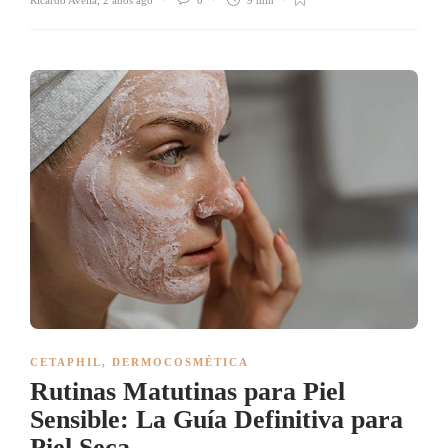
Ricardo Avella
,
2 años ago
0
9 min
CETAPHIL
,
DERMOCOSMÉTICA
Rutinas Matutinas para Piel
Sensible: La Guía Definitiva para
Piel Seca