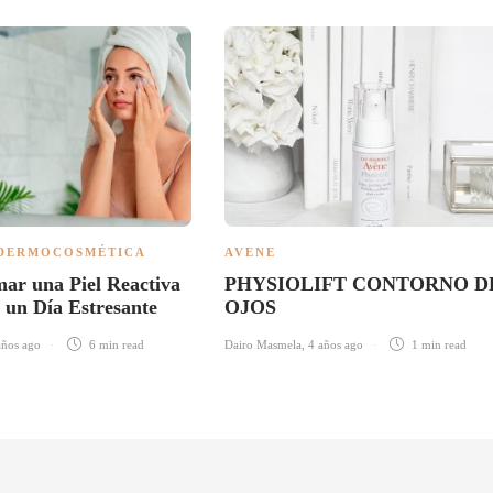
DERMOCOSMÉTICA
AVENE
ar una Piel Reactiva
PHYSIOLIFT CONTORNO D
 un Día Estresante
OJOS
años ago
6 min
read
Dairo Masmela
,
4 años ago
1 min
read