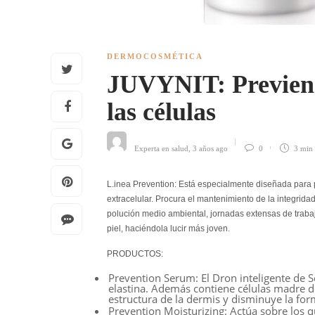
DERMOCOSMÉTICA
JUVYNIT: Previene 
las células
Experta en salud
,
3 años ago
0
3 min
L.inea
Prevention:
Está especialmente diseñada para pre
extracelular. Procura el mantenimiento de la integrida
polución medio ambiental, jornadas extensas de trabajo,
piel, haciéndola lucir más joven.
PRODUCTOS:
Prevention Serum:
El Dron inteligente de S
elastina. Además contiene células madre d
estructura de la dermis y disminuye la fo
Prevention Moisturizing:
Actúa sobre los qu