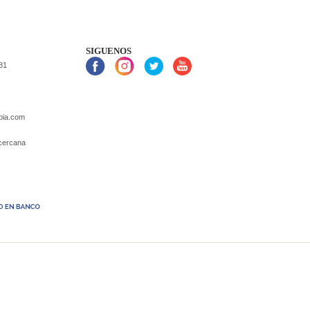
SIGUENOS
81
mbia.com
 cercana