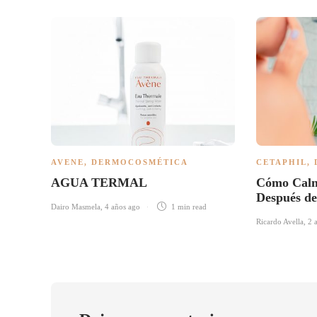
AVENE
,
DERMOCOSMÉTICA
CETAPHIL
,
AGUA TERMAL
Cómo Calm
Después de
Dairo Masmela
,
4 años ago
1 min
read
Ricardo Avella
,
2 