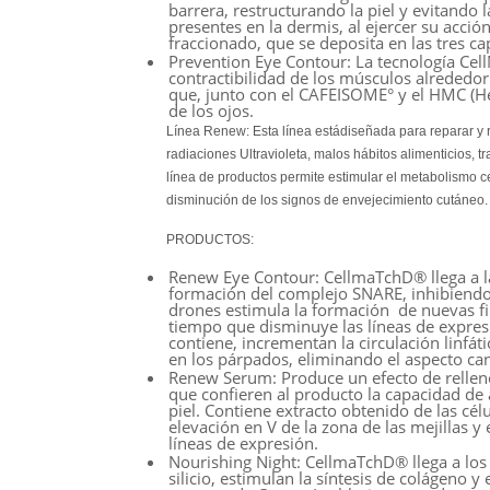
barrera, restructurando la piel y evitando
presentes en la dermis, al ejercer su acció
fraccionado, que se deposita en las tres ca
Prevention Eye Contour:
La tecnología Cell
contractibilidad de los músculos alrededor
que, junto con el CAFEISOME° y el HMC (He
de los ojos.
Línea Renew:
Esta línea estádiseñada para reparar y
radiaciones Ultravioleta, malos hábitos alimenticios,
línea de productos permite estimular el metabolismo cel
disminución de los signos de envejecimiento cutáneo. E
PRODUCTOS:
Renew Eye Contour:
CellmaTchD® llega a la
formación del complejo SNARE, inhibiendo
drones estimula la formación de nuevas fibr
tiempo que disminuye las líneas de expre
contiene, incrementan la circulación linfá
en los párpados, eliminando el aspecto can
Renew Serum:
Produce un efecto de relleno
que confieren al producto la capacidad de 
piel. Contiene extracto obtenido de las cé
elevación en V de la zona de las mejillas y
líneas de expresión.
Nourishing Night:
CellmaTchD® llega a los 
silicio, estimulan la síntesis de colágeno y