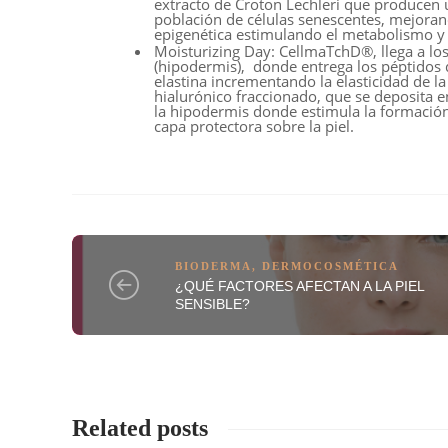
extracto de Croton Lechleri que producen
población de células senescentes, mejorand
epigenética estimulando el metabolismo y 
Moisturizing Day:
CellmaTchD®, llega a los
(hipodermis), donde entrega los péptidos de
elastina incrementando la elasticidad de l
hialurónico fraccionado, que se deposita e
la hipodermis donde estimula la formación
capa protectora sobre la piel.
BIODERMA
,
DERMOCOSMÉTICA
¿QUÉ FACTORES AFECTAN A LA PIEL
SENSIBLE?
Related posts