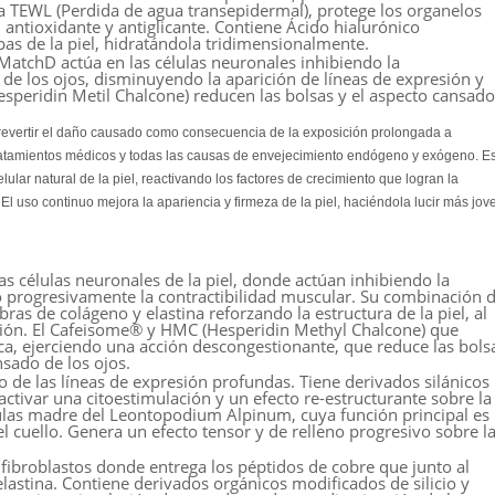
 la TEWL (Perdida de agua transepidermal), protege los organelos
n antioxidante y antiglicante. Contiene Ácido hialurónico
pas de la piel, hidratándola tridimensionalmente.
MatchD actúa en las células neuronales inhibiendo la
 de los ojos, disminuyendo la aparición de líneas de expresión y
speridin Metil Chalcone) reducen las bolsas y el aspecto cansado
 revertir el daño causado como consecuencia de la exposición prolongada a
 tratamientos médicos y todas las causas de envejecimiento endógeno y exógeno. E
ular natural de la piel, reactivando los factores de crecimiento que logran la
l uso continuo mejora la apariencia y firmeza de la piel, haciéndola lucir más jov
s células neuronales de la piel, donde actúan inhibiendo la
 progresivamente la contractibilidad muscular. Su combinación 
as de colágeno y elastina reforzando la estructura de la piel, al
sión. El Cafeisome® y HMC (Hesperidin Methyl Chalcone) que
tica, ejerciendo una acción descongestionante, que reduce las bols
sado de los ojos.
 de las líneas de expresión profundas. Tiene derivados silánicos
activar una citoestimulación y un efecto re-estructurante sobre la
lulas madre del Leontopodium Alpinum, cuya función principal es 
 el cuello. Genera un efecto tensor y de relleno progresivo sobre l
fibroblastos donde entrega los péptidos de cobre que junto al
 elastina. Contiene derivados orgánicos modificados de silicio y