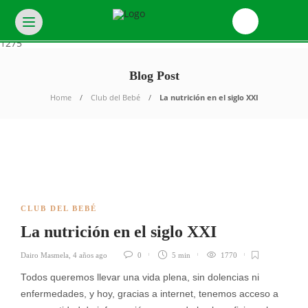
Warning
: Invalid argument supplied for foreach() in
/var/www/html/wp-
Ofertas
content/plugins/unyson/framework/helpers/general.php
on line
1275
Blog Post
Home
Club del Bebé
La nutrición en el siglo XXI
CLUB DEL BEBÉ
La nutrición en el siglo XXI
Dairo Masmela
,
4 años ago
0
5 min
1770
Todos queremos llevar una vida plena, sin dolencias ni
enfermedades, y hoy, gracias a internet, tenemos acceso a