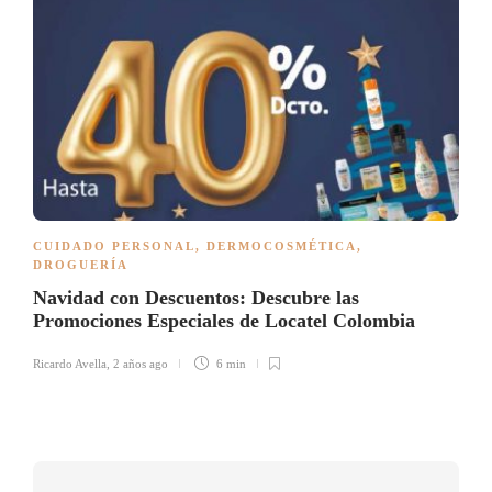
CUIDADO PERSONAL
,
DERMOCOSMÉTICA
,
DROGUERÍA
Navidad con Descuentos: Descubre las
Promociones Especiales de Locatel Colombia
Ricardo Avella
,
2 años ago
6 min