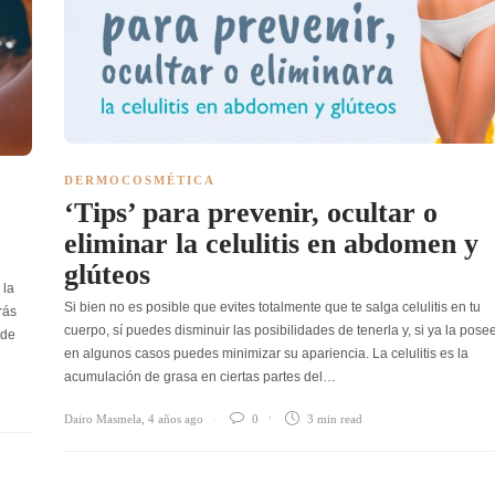
DERMOCOSMÉTICA
‘Tips’ para prevenir, ocultar o
eliminar la celulitis en abdomen y
glúteos
 la
Si bien no es posible que evites totalmente que te salga celulitis en tu
rás
cuerpo, sí puedes disminuir las posibilidades de tenerla y, si ya la pose
nde
en algunos casos puedes minimizar su apariencia. La celulitis es la
acumulación de grasa en ciertas partes del…
Dairo Masmela
,
4 años ago
0
3 min
read