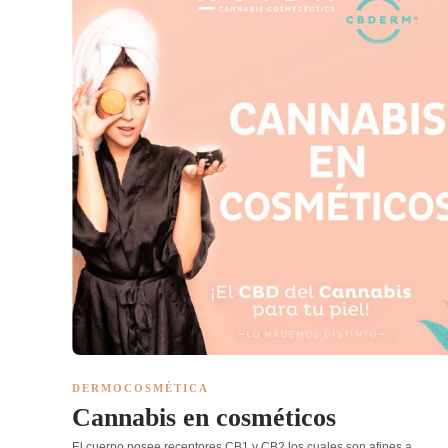
DERMOCOSMÉTICA
Cannabis en cosméticos
El cuerpo posee receptores CB1 y CB2 los cuales son afines a