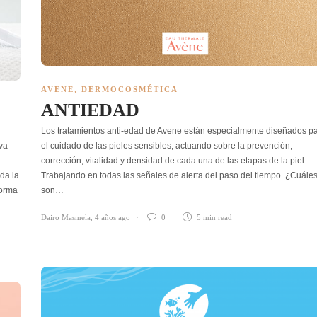
AVENE
,
DERMOCOSMÉTICA
ANTIEDAD
Los tratamientos anti-edad de Avene están especialmente diseñados p
va
el cuidado de las pieles sensibles, actuando sobre la prevención,
corrección, vitalidad y densidad de cada una de las etapas de la piel
da la
Trabajando en todas las señales de alerta del paso del tiempo. ¿Cuále
forma
son…
Dairo Masmela
,
4 años ago
0
5 min
read