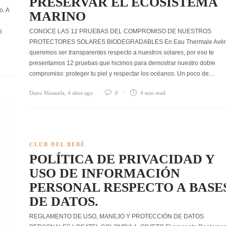
PRESERVAR EL ECOSISTEMA
o. A
MARINO
s
CONOCE LAS 12 PRUEBAS DEL COMPROMISO DE NUESTROS
PROTECTORES SOLARES BIODEGRADABLES En Eau Thermale Avè
queremos ser transparentes respecto a nuestros solares, por eso te
presentamos 12 pruebas que hicimos para demostrar nuestro doble
compromiso: proteger tu piel y respectar los océanos. Un poco de…
Dairo Masmela
,
4 años ago
0
4 min
read
CLUB DEL BEBÉ
POLÍTICA DE PRIVACIDAD Y
USO DE INFORMACIÓN
PERSONAL RESPECTO A BASE
DE DATOS.
REGLAMENTO DE USO, MANEJO Y PROTECCIÓN DE DATOS