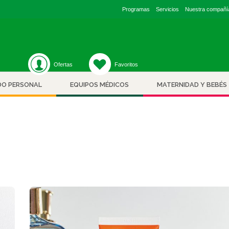
/wp-content/plugins/unyson/framework/helpers/general.php
on l
Programas
Servicios
Nuestra compañí
Ofertas
Favoritos
DO PERSONAL
EQUIPOS MÉDICOS
MATERNIDAD Y BEBÉS