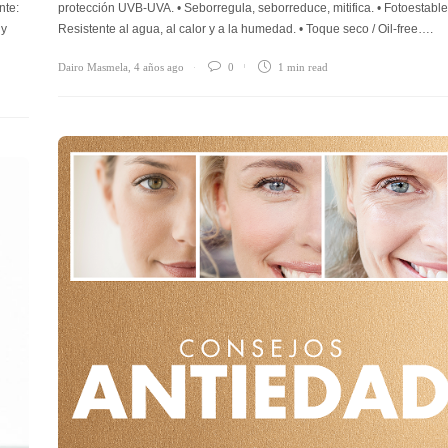
nte:
protección UVB-UVA. • Seborregula, seborreduce, mitifica. • Fotoestable.
 y
Resistente al agua, al calor y a la humedad. • Toque seco / Oil-free….
Dairo Masmela
,
4 años ago
0
1 min
read