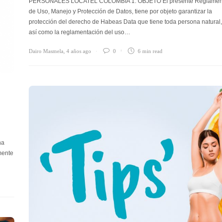
PERSONALES LOCATEL COLOMBIA 1. OBJETO El presente Reglamen
de Uso, Manejo y Protección de Datos, tiene por objeto garantizar la
protección del derecho de Habeas Data que tiene toda persona natural,
así como la reglamentación del uso…
Dairo Masmela
,
4 años ago
0
6 min
read
na
mente