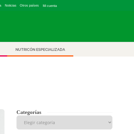
ine
1275
a
Noticias
Otros países
Mi cuenta
07
AGO
LOG IN
2026
Home
NUTRICÓN ESPECIALIZADA
Categorías