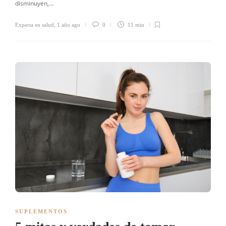
disminuyen,…
Experta en salud
,
1 año ago
0
11 min
SUPLEMENTOS