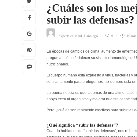
¿Cuáles son los me
subir las defensas?
Experta en salud
,
1 año ago
0
10 mi
En épocas de cambios de clima, aumento de enfermeda
preguntan cómo fortalecer su sistema inmunológico. U
nutricionales.
El cuerpo humano está expuesto a virus, bacterias y o
constantemente para protegernos, no siempre está en
La buena noticia es que, además de una alimentación e
apoyo extra al organismo y mejorar nuestra capacidad
Pero,
¿cuáles son realmente efectivos para subir las 
¿Qué significa “subir las defensas”?
Cuando hablamos de “subir las defensas”, nos referimos