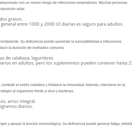
relacionado con un menor riesgo de infecciones respiratorias. Muchas personas
xposición solar.
ados grasos.
n general entre 1000 y 2000 UI diarias es seguro para adultos.
orrectamente.
Su deficiencia puede aumentar la susceptibilidad a infecciones.
educir la duración de resfriados comunes.
las de calabaza, legumbres.
iarios en adultos, pero los suplementos pueden contener hasta 2
combatir el estrés oxidativo y fortalece la inmunidad
. Además, interviene en la
tegen al organismo frente a virus y bacterias.
os, arroz integral.
ogramos diarios.
ngre y apoyar la función inmunológica. Su deficiencia puede generar fatiga, debili