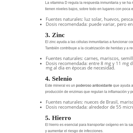
La vitamina D regula la respuesta inmunitaria
y se ha 
tienen niveles bajos, sobre todo en lugares con poca e
Fuentes naturales
: luz solar, huevos, pesc
Dosis recomendada
: puede variar, pero e
3. Zinc
El zinc ayuda a las células inmunitarias a funcionar c
También contribuye a la cicatrización de heridas y a r
Fuentes naturales
: carnes, mariscos, semil
Dosis recomendada
: entre 8 mg y 11 mg d
mg al día en épocas de necesidad.
4. Selenio
Este mineral es un
poderoso antioxidante
que ayuda a 
producción de enzimas que regulan la inflamación y pro
Fuentes naturales
: nueces de Brasil, marisc
Dosis recomendada
: alrededor de 55 micr
5. Hierro
El
hierro
es esencial para transportar oxígeno en la sa
y aumentar el riesgo de infecciones.