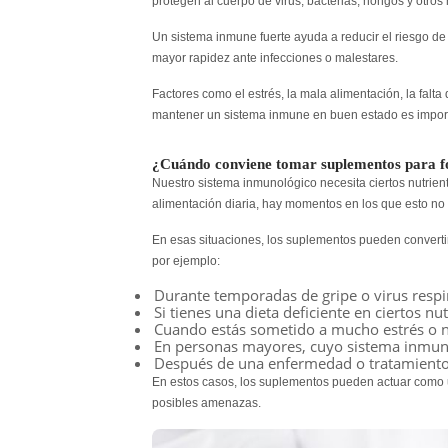
protegen al cuerpo de virus, bacterias, hongos y otro
Un sistema inmune fuerte ayuda a reducir el riesgo d
mayor rapidez ante infecciones o malestares.
Factores como el estrés, la mala alimentación, la falt
mantener un sistema inmune en buen estado es impor
¿Cuándo conviene tomar suplementos para fo
Nuestro sistema inmunológico necesita ciertos nutrient
alimentación diaria, hay momentos en los que esto no 
En esas situaciones, los suplementos pueden converti
por ejemplo:
Durante temporadas de gripe o virus respir
Si tienes una dieta deficiente en ciertos nut
Cuando estás sometido a mucho estrés o 
En personas mayores, cuyo sistema inmune 
Después de una enfermedad o tratamiento
En estos casos, los suplementos pueden actuar como u
posibles amenazas.