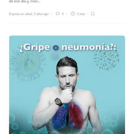
de ese día y, más…
Experta en salud
,
3 años ago
0
3 min